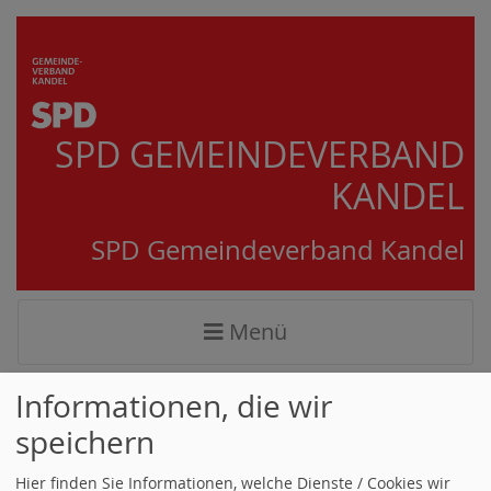
SPD GEMEINDEVERBAND
KANDEL
SPD Gemeindeverband Kandel
Menü
Stammtisch der SPD AG
Informationen, die wir
speichern
60plus im
Gemeindeverband Kandel
Hier finden Sie Informationen, welche Dienste / Cookies wir