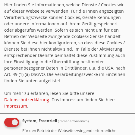
Hier finden Sie Informationen, welche Dienste / Cookies wir
Zusammenarbeit können wir die
auf dieser Webseite verwenden. Für die Ihnen angezeigten
Lebensqualität der Menschen vor Ort
Verarbeitungszwecke können Cookies, Geräte-Kennungen
spürbar und unmittelbar verbessern. Das ist
oder andere Informationen auf Ihrem Gerät gespeichert
oder abgerufen werden. Sofern es sich nicht um für den
gute Kommunalpolitik. Unser Wahlprogramm
Betrieb der Webseite zwingende Cookies/Dienste handelt
konzentriert sich auf unsere kommunalen
können Sie diese hier konfigurieren, so dass diese Cookies /
Verantwortungsbereiche.
Dienste bei Ihnen nicht aktiv sind. Im Falle der Aktivierung
entsprechender Dienste beinhaltet diese Zustimmung auch
Ihre Einwilligung in die Übermittlung bestimmter
personenbezogener Daten in Drittländer, u.a. die USA, nach
Art. 49 (1) (a) DSGVO. Die Verarbeitungszwecke im Einzelnen
finden Sie unten aufgelistet.
Um mehr zu erfahren, lesen Sie bitte unsere
Datenschutzerklärung
. Das Impressum finden Sie hier:
Impressum
.
System, Essenziell
(immer erforderlich)
Für den Betrieb der Webseite zwingend erforderliche