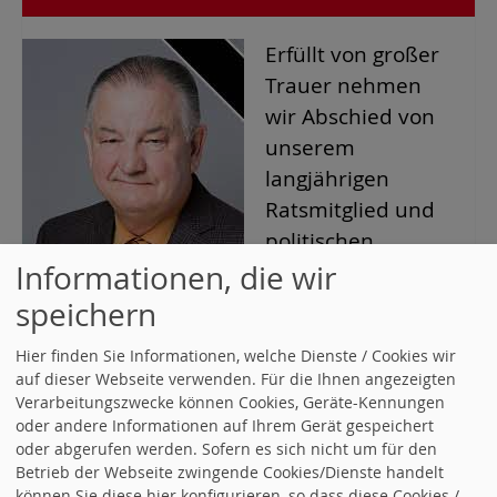
Erfüllt von großer
Trauer nehmen
wir Abschied von
unserem
langjährigen
Ratsmitglied und
politischen
Weggefährten
Informationen, die wir
Klaus Böhm, der
speichern
für uns alle
Hier finden Sie Informationen, welche Dienste / Cookies wir
unerwartet mit 74
auf dieser Webseite verwenden. Für die Ihnen angezeigten
Jahren und damit viel zu früh verstorben
Verarbeitungszwecke können Cookies, Geräte-Kennungen
ist.
oder andere Informationen auf Ihrem Gerät gespeichert
oder abgerufen werden. Sofern es sich nicht um für den
Betrieb der Webseite zwingende Cookies/Dienste handelt
können Sie diese hier konfigurieren, so dass diese Cookies /