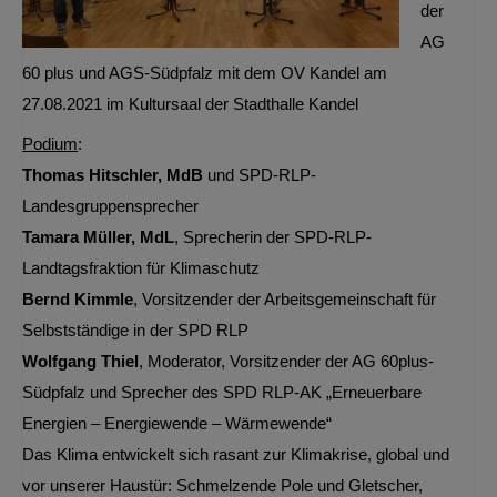
der
AG
60 plus und AGS-Südpfalz mit dem OV Kandel am
27.08.2021 im Kultursaal der Stadthalle Kandel
Podium
:
Thomas Hitschler, MdB
und SPD-RLP-
Landesgruppensprecher
Tamara Müller, MdL
, Sprecherin der SPD-RLP-
Landtagsfraktion für Klimaschutz
Bernd Kimmle
, Vorsitzender der Arbeitsgemeinschaft für
Selbstständige in der SPD RLP
Wolfgang Thiel
, Moderator, Vorsitzender der AG 60plus-
Südpfalz und Sprecher des SPD RLP-AK „Erneuerbare
Energien – Energiewende – Wärmewende“
Das Klima entwickelt sich rasant zur Klimakrise, global und
vor unserer Haustür: Schmelzende Pole und Gletscher,