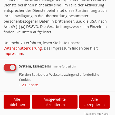
Dienste bei Ihnen nicht aktiv sind. Im Falle der Aktivierung
Tief betroffen haben wir die Nachricht zur
entsprechender Dienste beinhaltet diese Zustimmung auch
Kenntnis nehmen müssen, dass Klaus
Ihre Einwilligung in die Übermittlung bestimmter
Böhm nicht mehr lebt.
personenbezogener Daten in Drittländer, u.a. die USA, nach
Art. 49 (1) (a) DSGVO. Die Verarbeitungszwecke im Einzelnen
finden Sie unten aufgelistet.
weiterlesen
Um mehr zu erfahren, lesen Sie bitte unsere
27.05.2021
in
Aktuell
Datenschutzerklärung
. Das Impressum finden Sie hier:
Impressum
.
System, Essenziell
« Startseite
Ältere Artikel »
Alle Artikel nach
(immer erforderlich)
Themen sortiert
Für den Betrieb der Webseite zwingend erforderliche
Cookies
↓
2
Dienste
RSS-Nachrichtenticker, Adresse und Infos
.
Alle
Ausgewählte
Alle
Cookie-Manager
|
Datenschutzerklärung
|
ablehnen
akzeptieren
akzeptieren
Impressum
Realisiert mit Klaro!