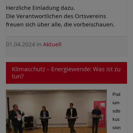
Herzliche Einladung dazu.
Die Verantwortlichen des Ortsvereins
freuen sich über alle, die vorbeischauen.
01.04.2024
in
Aktuell
Klimaschutz – Energiewende: Was ist zu
tun?
Pod
ium
sdis
kus
sion